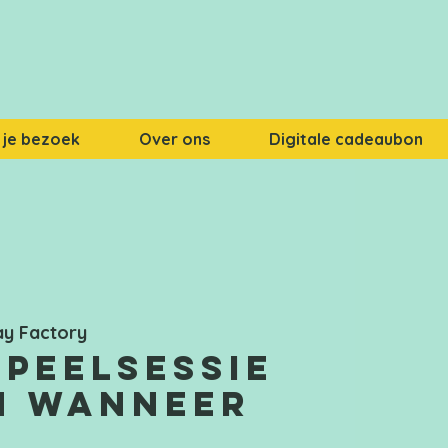
 je bezoek
Over ons
Digitale cadeaubon
ay Factory
speelsessie
n wanneer
!