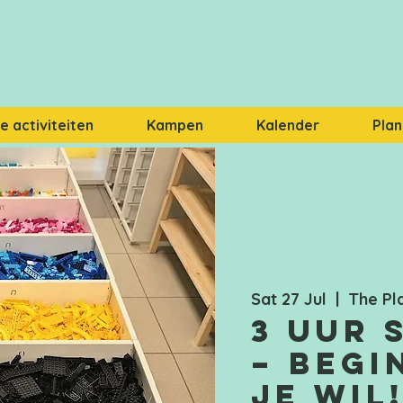
 activiteiten
Kampen
Kalender
Plan
Sat 27 Jul
  |  
The Pl
3 uur 
– Begi
je wil