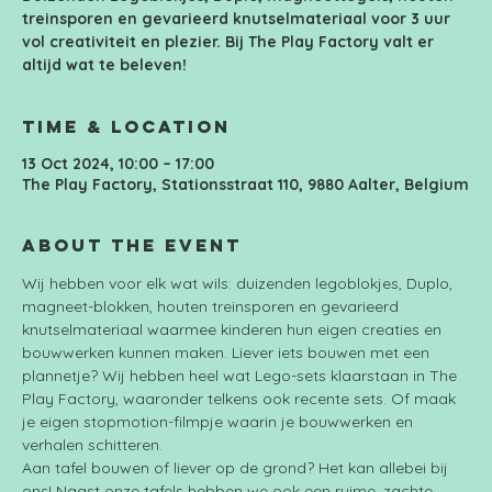
treinsporen en gevarieerd knutselmateriaal voor 3 uur
vol creativiteit en plezier. Bij The Play Factory valt er
altijd wat te beleven!
Time & Location
13 Oct 2024, 10:00 – 17:00
The Play Factory, Stationsstraat 110, 9880 Aalter, Belgium
About the event
Wij hebben voor elk wat wils: duizenden legoblokjes, Duplo, 
magneet-blokken, houten treinsporen en gevarieerd 
knutselmateriaal waarmee kinderen hun eigen creaties en 
bouwwerken kunnen maken. Liever iets bouwen met een 
plannetje? Wij hebben heel wat Lego-sets klaarstaan in The 
Play Factory, waaronder telkens ook recente sets. Of maak 
je eigen stopmotion-filmpje waarin je bouwwerken en 
verhalen schitteren.
Aan tafel bouwen of liever op de grond? Het kan allebei bij 
ons! Naast onze tafels hebben we ook een ruime, zachte 