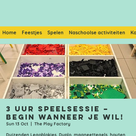
Home
Feestjes
Spelen
Naschoolse activiteiten
K
3 uur speelsessie –
Begin wanneer je wil!
Sun 13 Oct
  |  
The Play Factory
Duizenden Legoblokjes, Duplo, magneettegels, houten