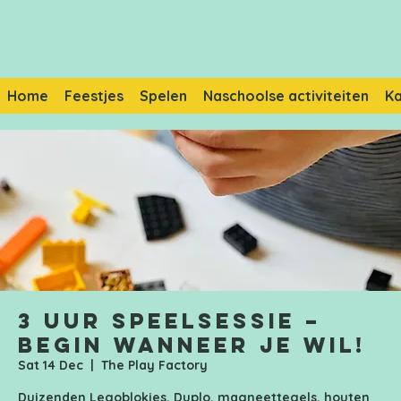
Home
Feestjes
Spelen
Naschoolse activiteiten
K
3 uur speelsessie –
Begin wanneer je wil!
Sat 14 Dec
  |  
The Play Factory
Duizenden Legoblokjes, Duplo, magneettegels, houten