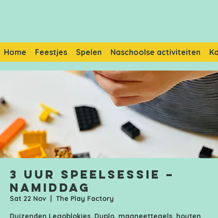
Home
Feestjes
Spelen
Naschoolse activiteiten
K
3 uur speelsessie –
Namiddag
Sat 22 Nov
  |  
The Play Factory
Duizenden Legoblokjes, Duplo, magneettegels, houten