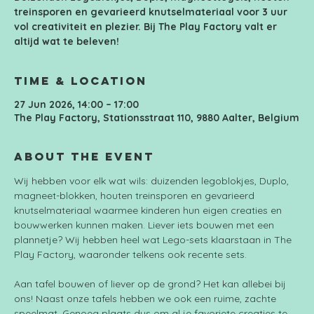
treinsporen en gevarieerd knutselmateriaal voor 3 uur
vol creativiteit en plezier. Bij The Play Factory valt er
Time & Location
27 Jun 2026, 14:00 – 17:00
The Play Factory, Stationsstraat 110, 9880 Aalter, Belgium
About the event
Wij hebben voor elk wat wils: duizenden legoblokjes, Duplo, 
magneet-blokken, houten treinsporen en gevarieerd 
knutselmateriaal waarmee kinderen hun eigen creaties en 
bouwwerken kunnen maken. Liever iets bouwen met een 
plannetje? Wij hebben heel wat Lego-sets klaarstaan in The 
Play Factory, waaronder telkens ook recente sets.
Aan tafel bouwen of liever op de grond? Het kan allebei bij 
ons! Naast onze tafels hebben we ook een ruime, zachte 
speelmat. Genoeg plaats dus om al je favoriete creaties te 