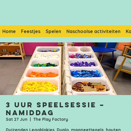
Home
Feestjes
Spelen
Naschoolse activiteiten
K
3 uur speelsessie –
Namiddag
Sat 27 Jun
  |  
The Play Factory
Duizenden Legoblokjes, Duplo, magneettegels, houten