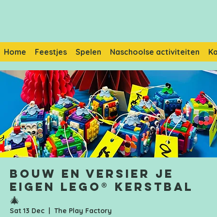
Home
Feestjes
Spelen
Naschoolse activiteiten
K
Bouw en versier je
eigen Lego® Kerstbal
🎄
Sat 13 Dec
  |  
The Play Factory