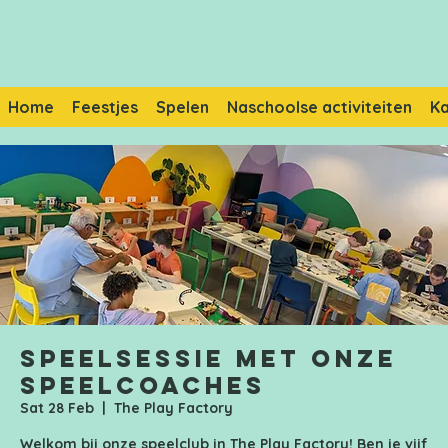
Home
Feestjes
Spelen
Naschoolse activiteiten
K
Speelsessie met onze
speelcoaches
Sat 28 Feb
  |  
The Play Factory
Welkom bij onze speelclub in The Play Factory! Ben je vijf