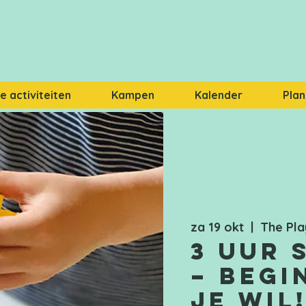
 activiteiten
Kampen
Kalender
Plan
za 19 okt
  |  
The Pla
3 uur 
– Begi
je wil