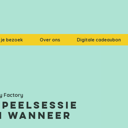
 je bezoek
Over ons
Digitale cadeaubon
y Factory
speelsessie
n wanneer
!