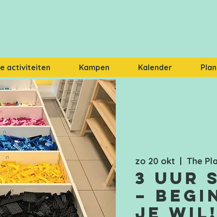
 activiteiten
Kampen
Kalender
Plan
zo 20 okt
  |  
The Pl
3 uur 
– Begi
je wil