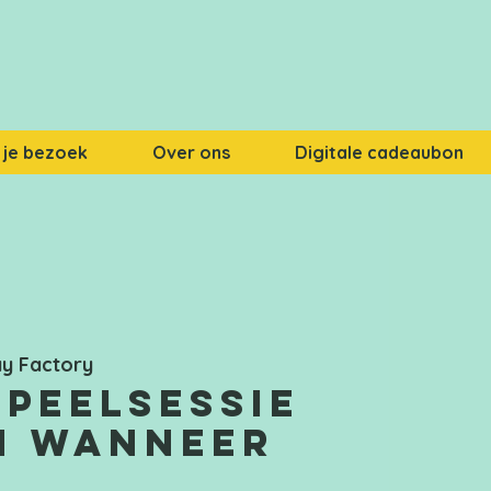
 je bezoek
Over ons
Digitale cadeaubon
ay Factory
speelsessie
n wanneer
!