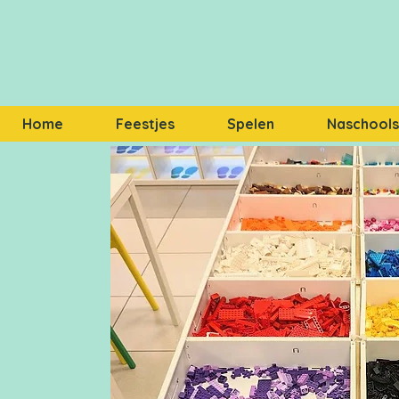
Home
Feestjes
Spelen
Naschoolse