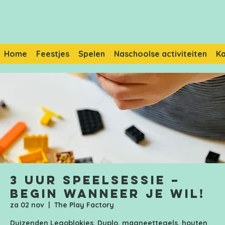
Home
Feestjes
Spelen
Naschoolse activiteiten
K
3 uur speelsessie –
Begin wanneer je wil!
za 02 nov
  |  
The Play Factory
Duizenden Legoblokjes, Duplo, magneettegels, houten