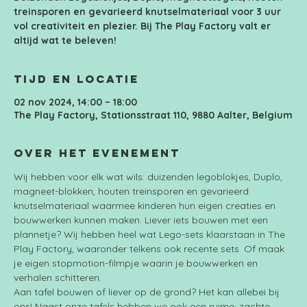
treinsporen en gevarieerd knutselmateriaal voor 3 uur
vol creativiteit en plezier. Bij The Play Factory valt er
altijd wat te beleven!
Tijd en locatie
02 nov 2024, 14:00 – 18:00
The Play Factory, Stationsstraat 110, 9880 Aalter, Belgium
Over het evenement
Wij hebben voor elk wat wils: duizenden legoblokjes, Duplo, 
magneet-blokken, houten treinsporen en gevarieerd 
knutselmateriaal waarmee kinderen hun eigen creaties en 
bouwwerken kunnen maken. Liever iets bouwen met een 
plannetje? Wij hebben heel wat Lego-sets klaarstaan in The 
Play Factory, waaronder telkens ook recente sets. Of maak 
je eigen stopmotion-filmpje waarin je bouwwerken en 
verhalen schitteren.
Aan tafel bouwen of liever op de grond? Het kan allebei bij 
ons! Naast onze tafels hebben we ook een ruime, zachte 