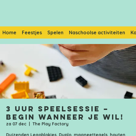
Home
Feestjes
Spelen
Naschoolse activiteiten
K
3 uur speelsessie –
Begin wanneer je wil!
za 07 dec
  |  
The Play Factory
Duizenden Legoblokjes, Duplo, magneettegels, houten