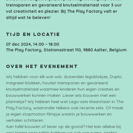
treinsporen en gevarieerd knutselmateriaal voor 3 uur
vol creativiteit en plezier. Bij The Play Factory valt er
altijd wat te beleven!
Tijd en locatie
07 dec 2024, 14:00 – 18:00
The Play Factory, Stationsstraat 110, 9880 Aalter, Belgium
Over het evenement
Wij hebben voor elk wat wils: duizenden legoblokjes, Duplo, 
magneet-blokken, houten treinsporen en gevarieerd 
knutselmateriaal waarmee kinderen hun eigen creaties en 
bouwwerken kunnen maken. Liever iets bouwen met een 
plannetje? Wij hebben heel wat Lego-sets klaarstaan in The 
Play Factory, waaronder telkens ook recente sets. Of maak 
je eigen stopmotion-filmpje waarin je bouwwerken en 
verhalen schitteren.
Aan tafel bouwen of liever op de grond? Het kan allebei bij 
ons! Naast onze tafels hebben we ook een ruime, zachte 