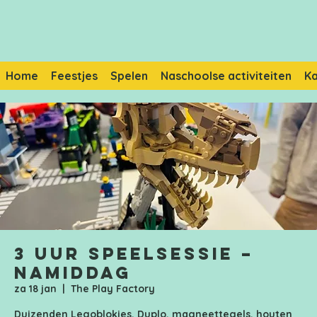
Home
Feestjes
Spelen
Naschoolse activiteiten
K
3 uur speelsessie –
Namiddag
za 18 jan
  |  
The Play Factory
Duizenden Legoblokjes, Duplo, magneettegels, houten