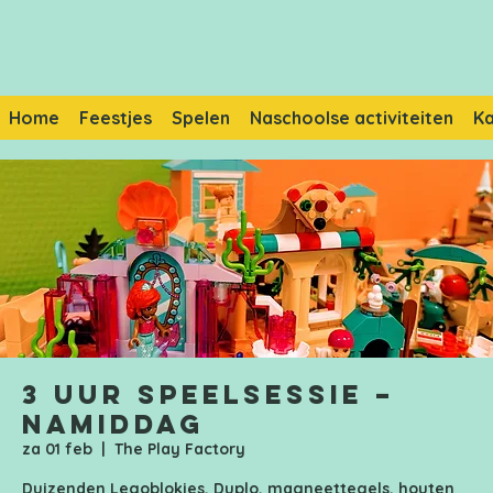
Home
Feestjes
Spelen
Naschoolse activiteiten
K
3 uur speelsessie –
Namiddag
za 01 feb
  |  
The Play Factory
Duizenden Legoblokjes, Duplo, magneettegels, houten