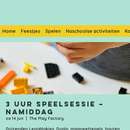
Home
Feestjes
Spelen
Naschoolse activiteiten
K
3 uur speelsessie –
Namiddag
za 14 jun
  |  
The Play Factory
Duizenden Legoblokjes, Duplo, magneettegels, houten