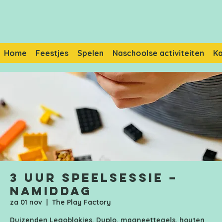
Home
Feestjes
Spelen
Naschoolse activiteiten
K
3 uur speelsessie –
Namiddag
za 01 nov
  |  
The Play Factory
Duizenden Legoblokjes, Duplo, magneettegels, houten