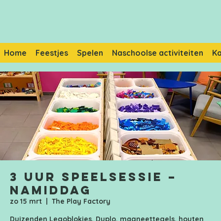
Home
Feestjes
Spelen
Naschoolse activiteiten
K
3 uur speelsessie –
Namiddag
zo 15 mrt
  |  
The Play Factory
Duizenden Legoblokjes, Duplo, magneettegels, houten