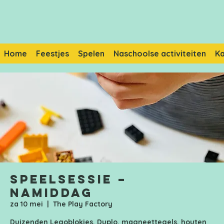
Home
Feestjes
Spelen
Naschoolse activiteiten
K
Speelsessie –
Namiddag
za 10 mei
  |  
The Play Factory
Duizenden Legoblokjes, Duplo, magneettegels, houten