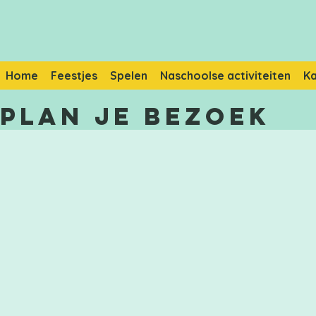
Home
Feestjes
Spelen
Naschoolse activiteiten
K
Plan je bezoek